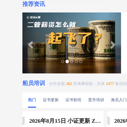
推荐资讯
Previous
Next
船员培训
合作全国
262
所海事院校，共有
1477
条培训
热门
证书更新
证书初培
晋升培训
海员入门
2026年8月15日 小证更新 Z01Z02Z04