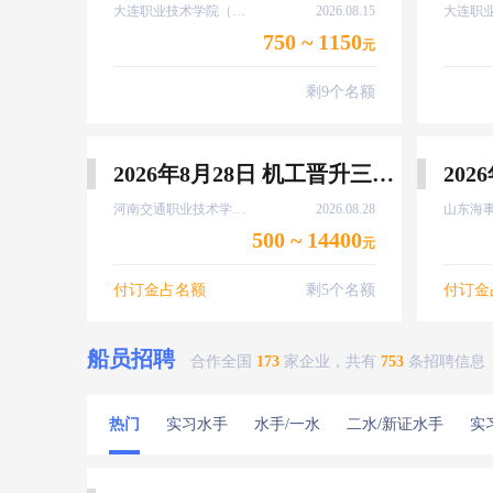
大连职业技术学院（甘井子区大连北站）
2026.08.15
750 ~ 1150
元
剩9个名额
2026年8月28日 机工晋升三管轮培训 送资历维护
河南交通职业技术学院（郑州市）
2026.08.28
500 ~ 14400
元
付订金占名额
剩5个名额
付订金
船员招聘
合作全国
173
家企业，共有
753
条招聘信息
热门
实习水手
水手/一水
二水/新证水手
实