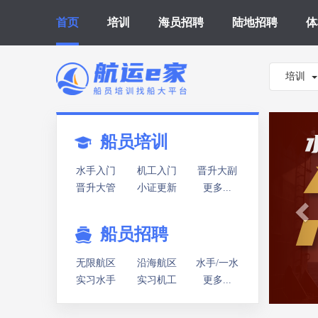
首页
培训
海员招聘
陆地招聘
体
培训
Pr
船员培训
水手入门
机工入门
晋升大副
晋升大管
小证更新
更多...
船员招聘
无限航区
沿海航区
水手/一水
实习水手
实习机工
更多...