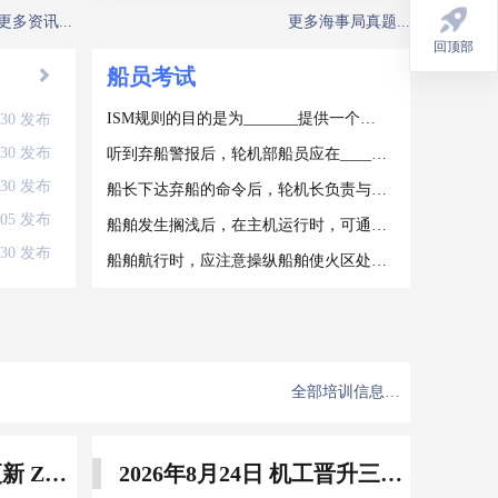
更多资讯...
更多海事局真题...
回顶部
船员考试
船员知识
船员考试题库
海事政策规则
公司动态
ISM规则的目的是为_______提供一个国际标准。①船舶营运安全；②船舶防止污染管理；③船舶营运成本管理；④船员管理
7.30 发布
7.30 发布
听到弃船警报后，轮机部船员应在_______分钟内穿好救生衣到达集合地点。
7.30 发布
船长下达弃船的命令后，轮机长负责与_______保持联系，及时掌握船舶的具体情况，确保轮机部人员安全撤离。
6.05 发布
船舶发生搁浅后，在主机运行时，可通过_______方法，对轴系进行检查。①检查中间轴承和尾轴的温度，是否有跳动，声音是否正常；②检查中间轴承地脚螺栓情况；③检查主机臂距差
3.30 发布
船舶航行时，应注意操纵船舶使火区处于_______方向。
全部培训信息…
2026年8月29日 小证更新 Z01Z02Z04
2026年8月24日 机工晋升三管轮培训 送定制礼品 送资历维护