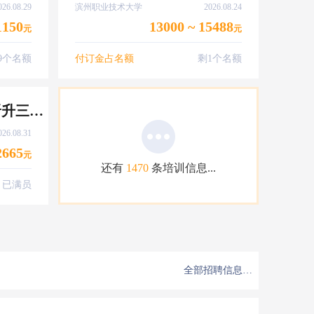
026.08.29
滨州职业技术大学
2026.08.24
1150
13000 ~ 15488
元
元
9个名额
付订金占名额
剩1个名额
2026年8月31日 机工晋升三管轮培训 送资历维护
026.08.31
2665
元
还有
1470
条培训信息...
已满员
全部招聘信息…