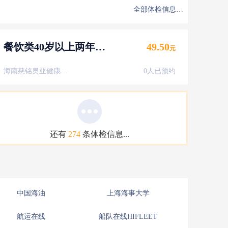
全部体检信息…
餐饮类40岁以上两年健康证-女性
49.50
元
海南慈铭奥亚健康体检中心
0人已预约
还有
274
条体检信息...
中国海油
上海海事大学
航运在线
船队在线HIFLEET