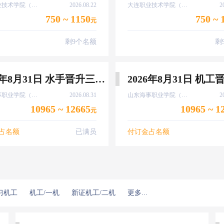
大连职业技术学院（甘井子区大连北站）
2026.08.22
大连职业技术学院（甘井子区大连北站）
2
750 ~ 1150
750 ~ 
元
剩9个名额
剩
2026年8月31日 水手晋升三副培训 送资历维护
山东海事职业学院（潍坊市）
2026.08.31
山东海事职业学院（潍坊市）
2
10965 ~ 12665
10965 ~ 1
元
占名额
已满员
付订金占名额
习机工
机工/一机
新证机工/二机
更多...