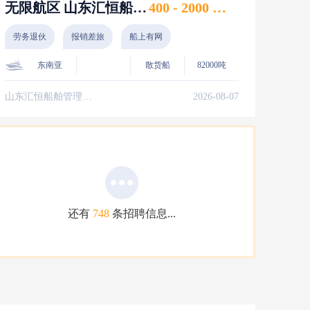
无限航区 山东汇恒船舶管理有限责任公司 实习 新证 普证 高证 水手 8月上船
400 - 2000 美元
劳务退伙
报销差旅
船上有网
东南亚
散货船
82000吨
山东汇恒船舶管理有限责任公司
2026-08-07
还有
748
条招聘信息...