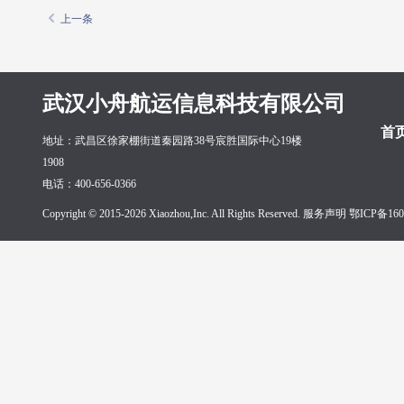
上一条
武汉小舟航运信息科技有限公司
首
地址：武昌区徐家棚街道秦园路38号宸胜国际中心19楼
1908
电话：400-656-0366
Copyright © 2015-2026 Xiaozhou,Inc. All Rights Reserved. 服务声明
鄂ICP备160