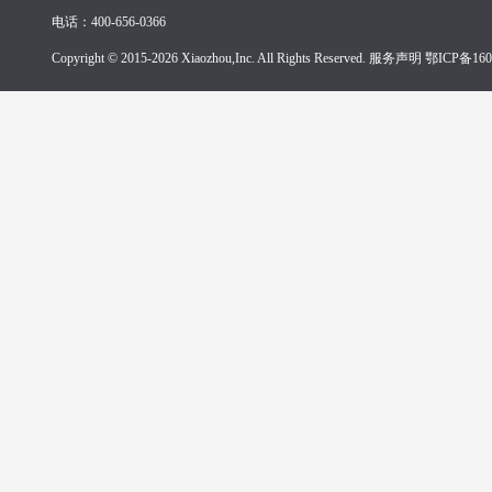
电话：400-656-0366
Copyright © 2015-2026 Xiaozhou,Inc. All Rights Reserved. 服务声明
鄂ICP备160