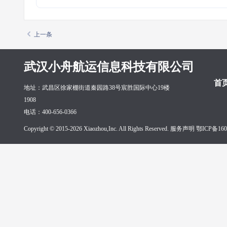
上一条
武汉小舟航运信息科技有限公司
首
地址：武昌区徐家棚街道秦园路38号宸胜国际中心19楼
1908
电话：400-656-0366
Copyright © 2015-2026 Xiaozhou,Inc. All Rights Reserved. 服务声明
鄂ICP备160