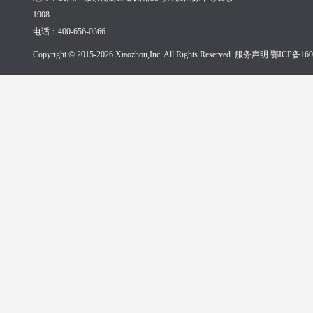
1908
电话：400-656-0366
Copyright © 2015-2026 Xiaozhou,Inc. All Rights Reserved. 服务声明
鄂ICP备160