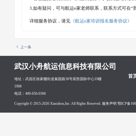
3.如有疑问，可与航运e家老师联系，联系方式可在
详细服务协议，请见
《航运e家培训报名服务协议》
上一条
武汉小舟航运信息科技有限公司
首
地址：武昌区徐家棚街道秦园路38号宸胜国际中心19楼
1908
电话：400-656-0366
Copyright © 2015-2026 Xiaozhou,Inc. All Rights Reserved. 服务声明
鄂ICP备160