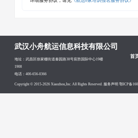
详细服务协议，请见
《航运e家培训报名服务协议》
武汉小舟航运信息科技有限公司
首
地址：武昌区徐家棚街道秦园路38号宸胜国际中心19楼
1908
电话：400-656-0366
Copyright © 2015-2026 Xiaozhou,Inc. All Rights Reserved. 服务声明
鄂ICP备160