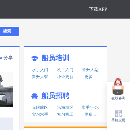
下载APP
搜索
船员培训
分享
水手入门
机工入门
晋升大副
晋升大管
小证更新
更多...
船员招聘
在线咨询
在线咨询
无限航区
沿海航区
水手/一水
实习水手
实习机工
更多...
手机应用
手机应用