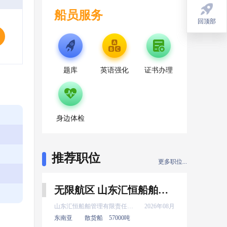
船员服务
回顶部
回顶部
题库
英语强化
证书办理
身边体检
推荐职位
更多职位...
无限航区 山东汇恒船舶管理有限责任公司 新证 三管轮 8月上船
山东汇恒船舶管理有限责任公司
2026年08月
东南亚
散货船
57000吨