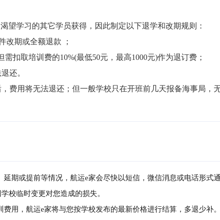
渴望学习的其它学员获得，因此制定以下退学和改期规则：

件改期或全额退款 ；

但需扣取培训费的10%(最低50元，最高1000元)作为退订费；

退还。

局后，费用将无法退还；但一般学校只在开班前几天报备海事局，
消、延期或提前等情况，航运e家会尽快以短信，微信消息或电话形式
因学校临时变更对您造成的损失。
培训费用，航运e家将与您按学校发布的最新价格进行结算，多退少补