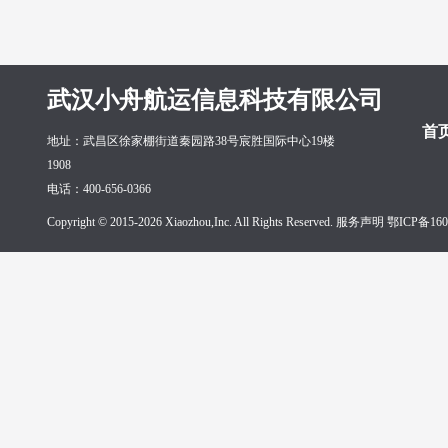
武汉小舟航运信息科技有限公司
首
地址：武昌区徐家棚街道秦园路38号宸胜国际中心19楼
1908
电话：400-656-0366
Copyright © 2015-2026 Xiaozhou,Inc. All Rights Reserved. 服务声明
鄂ICP备160