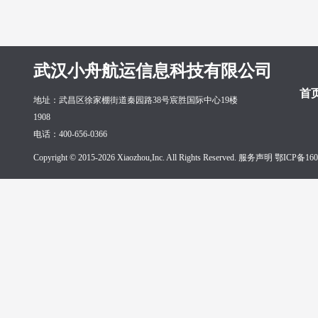
武汉小舟航运信息科技有限公司
首
地址：武昌区徐家棚街道秦园路38号宸胜国际中心19楼
1908
电话：400-656-0366
Copyright © 2015-2026 Xiaozhou,Inc. All Rights Reserved. 服务声明
鄂ICP备160