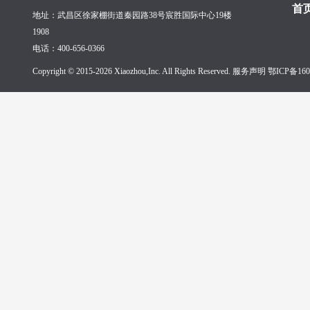
首
地址：武昌区徐家棚街道秦园路38号宸胜国际中心19楼
1908
电话：400-656-0366
Copyright © 2015-2026 Xiaozhou,Inc. All Rights Reserved. 服务声明
鄂ICP备160