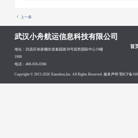
上一条
武汉小舟航运信息科技有限公司
首
地址：武昌区徐家棚街道秦园路38号宸胜国际中心19楼
1908
电话：400-656-0366
Copyright © 2015-2026 Xiaozhou,Inc. All Rights Reserved. 服务声明
鄂ICP备160