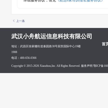
详细服务协议，请见
《航运e家培训报名服务协议》
上一条
武汉小舟航运信息科技有限公司
首
地址：武昌区徐家棚街道秦园路38号宸胜国际中心19楼
1908
电话：400-656-0366
Copyright © 2015-2026 Xiaozhou,Inc. All Rights Reserved. 服务声明
鄂ICP备160