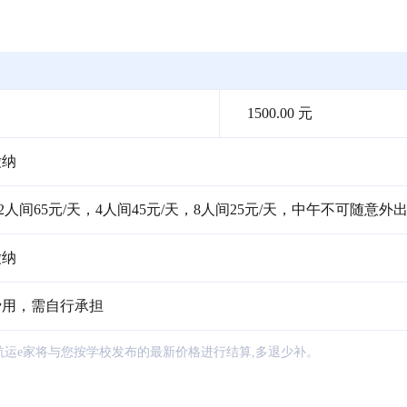
1500.00 元
缴纳
2人间65元/天，4人间45元/天，8人间25元/天，中午不可随意外
缴纳
费用，需自行承担
航运e家将与您按学校发布的最新价格进行结算,多退少补。