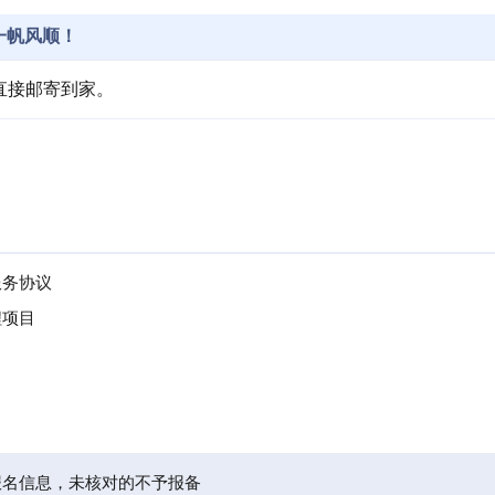
一帆风顺！
直接邮寄到家。
。
服务协议
程项目
报名信息，未核对的不予报备