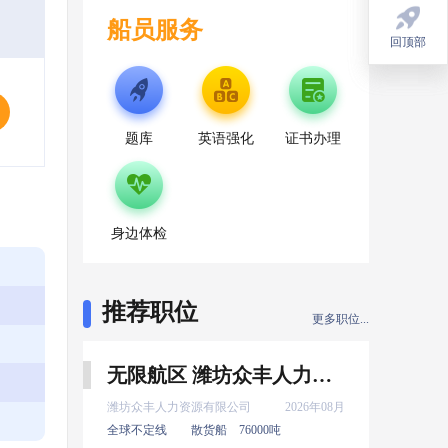
船员服务
回顶部
回顶部
题库
英语强化
证书办理
身边体检
推荐职位
更多职位...
无限航区 潍坊众丰人力资源有限公司 实习 机工 8月上船
潍坊众丰人力资源有限公司
2026年08月
全球不定线
散货船
76000吨