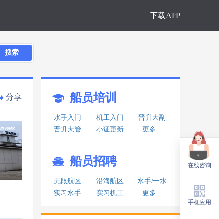
下载APP
搜索
船员培训
分享
水手入门
机工入门
晋升大副
晋升大管
小证更新
更多...
船员招聘
在线咨询
在线咨询
无限航区
沿海航区
水手/一水
实习水手
实习机工
更多...
手机应用
手机应用