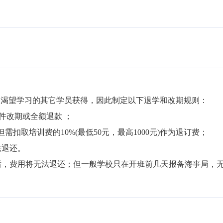
渴望学习的其它学员获得，因此制定以下退学和改期规则：

件改期或全额退款 ；

但需扣取培训费的10%(最低50元，最高1000元)作为退订费；

退还。

局后，费用将无法退还；但一般学校只在开班前几天报备海事局，