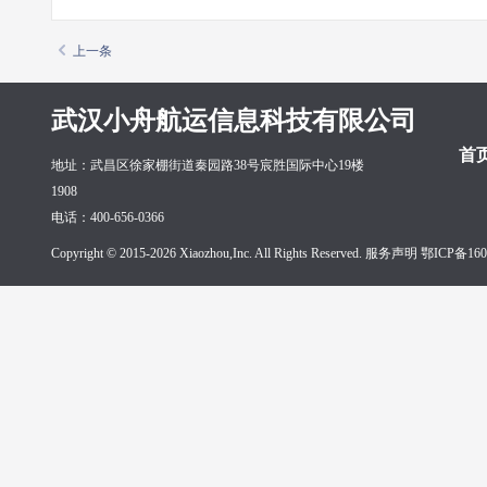
上一条
武汉小舟航运信息科技有限公司
首
地址：武昌区徐家棚街道秦园路38号宸胜国际中心19楼
1908
电话：400-656-0366
Copyright © 2015-2026 Xiaozhou,Inc. All Rights Reserved. 服务声明
鄂ICP备160