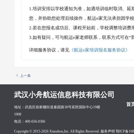
1.培训安排以学校通知为准，如遇培训临时取消、延
您，并协助您处理后续操作，航运e家无法承担因学
2.若在您报名成功后、课程开始前，学校调整培训费
3.如有疑问，可与航运e家老师联系，联系方式可在
详细服务协议，请见
《航运e家培训报名服务协议》
上一条
武汉小舟航运信息科技有限公司
首
地址：武昌区徐家棚街道秦园路38号宸胜国际中心19楼
1908
电话：400-656-0366
Copyright © 2015-2026 Xiaozhou,Inc. All Rights Reserved. 服务声明
鄂ICP备160