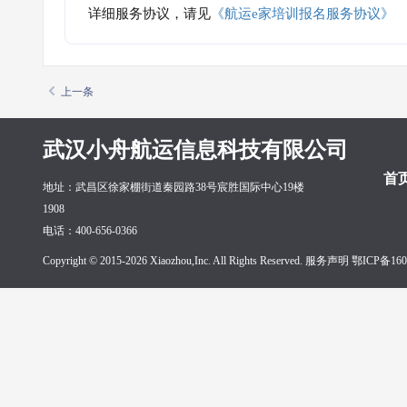
详细服务协议，请见
《航运e家培训报名服务协议》
上一条
武汉小舟航运信息科技有限公司
首
地址：武昌区徐家棚街道秦园路38号宸胜国际中心19楼
1908
电话：400-656-0366
Copyright © 2015-2026 Xiaozhou,Inc. All Rights Reserved. 服务声明
鄂ICP备160