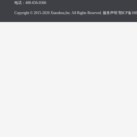
电话：400-656-0366
Copyright © 2015-2026 Xiaozhou,Inc. All Rights Reserved. 服务声明
鄂ICP备160