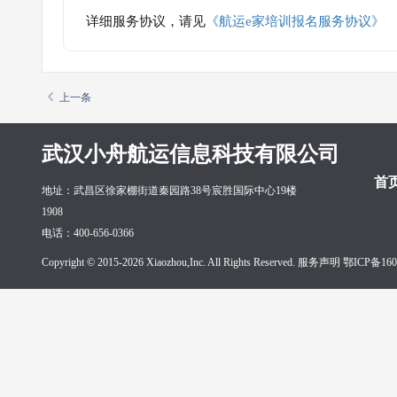
详细服务协议，请见
《航运e家培训报名服务协议》
上一条
武汉小舟航运信息科技有限公司
首
地址：武昌区徐家棚街道秦园路38号宸胜国际中心19楼
1908
电话：400-656-0366
Copyright © 2015-2026 Xiaozhou,Inc. All Rights Reserved. 服务声明
鄂ICP备160