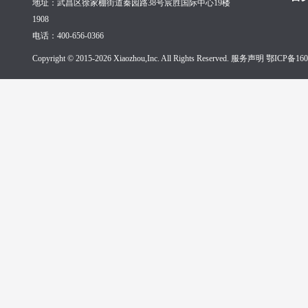
地址：武昌区徐家棚街道秦园路38号宸胜国际中心19楼
1908
电话：400-656-0366
Copyright © 2015-2026 Xiaozhou,Inc. All Rights Reserved. 服务声明
鄂ICP备160