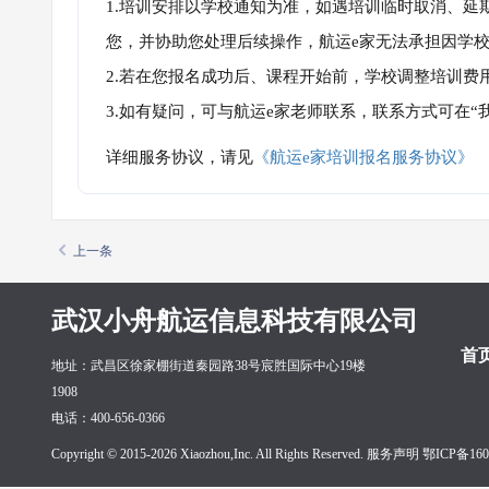
1.培训安排以学校通知为准，如遇培训临时取消、延
您，并协助您处理后续操作，航运e家无法承担因学
2.若在您报名成功后、课程开始前，学校调整培训费
3.如有疑问，可与航运e家老师联系，联系方式可在
详细服务协议，请见
《航运e家培训报名服务协议》
上一条
武汉小舟航运信息科技有限公司
首
地址：武昌区徐家棚街道秦园路38号宸胜国际中心19楼
1908
电话：400-656-0366
Copyright © 2015-2026 Xiaozhou,Inc. All Rights Reserved. 服务声明
鄂ICP备160