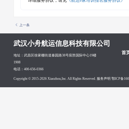
详细服务协议，请见
《航运e家培训报名服务协议》
上一条
武汉小舟航运信息科技有限公司
首
地址：武昌区徐家棚街道秦园路38号宸胜国际中心19楼
1908
电话：400-656-0366
Copyright © 2015-2026 Xiaozhou,Inc. All Rights Reserved. 服务声明
鄂ICP备160