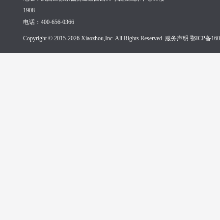
1908
电话：400-656-0366
Copyright © 2015-2026 Xiaozhou,Inc. All Rights Reserved. 服务声明
鄂ICP备160