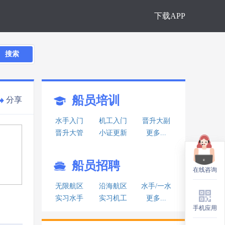
下载APP
搜索
船员培训
分享
水手入门
机工入门
晋升大副
晋升大管
小证更新
更多...
船员招聘
在线咨询
在线咨询
无限航区
沿海航区
水手/一水
实习水手
实习机工
更多...
手机应用
手机应用