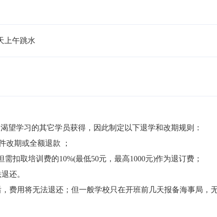
天上午跳水 
渴望学习的其它学员获得，因此制定以下退学和改期规则：

件改期或全额退款 ；

但需扣取培训费的10%(最低50元，最高1000元)作为退订费；

退还。

局后，费用将无法退还；但一般学校只在开班前几天报备海事局，