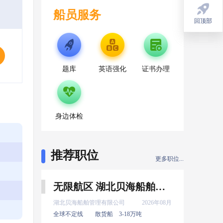
船员服务
回顶部
回顶部
题库
英语强化
证书办理
身边体检
推荐职位
更多职位...
无限航区 湖北贝海船舶管理有限公司 二管轮 8月上船
湖北贝海船舶管理有限公司
2026年08月
全球不定线
散货船
3-18万吨