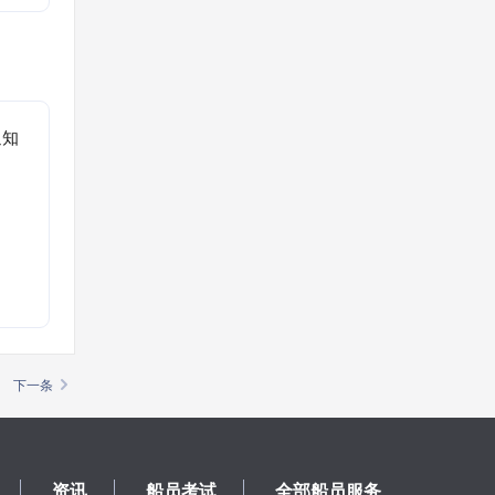
通知
。
下一条
资讯
船员考试
全部船员服务