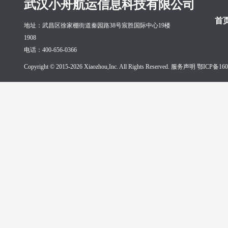
武汉小舟航运信息科技有限公司
首
地址：武昌区徐家棚街道秦园路38号宸胜国际中心19楼
1908
电话：400-656-0366
Copyright © 2015-2026 Xiaozhou,Inc. All Rights Reserved. 服务声明
鄂ICP备160