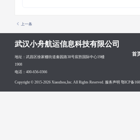
上一条
武汉小舟航运信息科技有限公司
首
地址：武昌区徐家棚街道秦园路38号宸胜国际中心19楼
1908
电话：400-656-0366
Copyright © 2015-2026 Xiaozhou,Inc. All Rights Reserved. 服务声明
鄂ICP备160