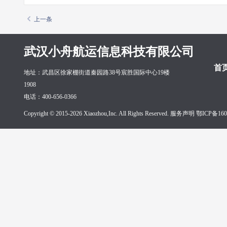
上一条
武汉小舟航运信息科技有限公司
首
地址：武昌区徐家棚街道秦园路38号宸胜国际中心19楼
1908
电话：400-656-0366
Copyright © 2015-2026 Xiaozhou,Inc. All Rights Reserved. 服务声明
鄂ICP备160