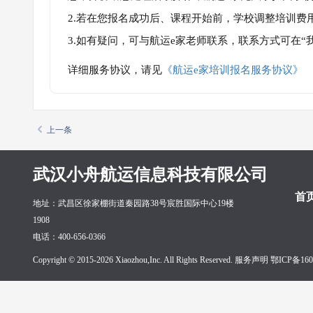
2.若在您报名成功后、课程开始前，学校调整培训费
3.如有疑问，可与航运e家老师联系，联系方式可在
详细服务协议，请见
《航运e家培训报名服务协议》
上一条
武汉小舟航运信息科技有限公司
首
地址：武昌区徐家棚街道秦园路38号宸胜国际中心19楼
1908
电话：400-656-0366
Copyright © 2015-2026 Xiaozhou,Inc. All Rights Reserved. 服务声明
鄂ICP备160