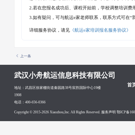
2.若在您报名成功后、课程开始前，学校调整培训费
3.如有疑问，可与航运e家老师联系，联系方式可在
详细服务协议，请见
《航运e家培训报名服务协议》
上一条
武汉小舟航运信息科技有限公司
首
地址：武昌区徐家棚街道秦园路38号宸胜国际中心19楼
1908
电话：400-656-0366
Copyright © 2015-2026 Xiaozhou,Inc. All Rights Reserved. 服务声明
鄂ICP备160