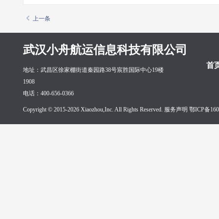
上一条
武汉小舟航运信息科技有限公司
首
地址：武昌区徐家棚街道秦园路38号宸胜国际中心19楼
1908
电话：400-656-0366
Copyright © 2015-2026 Xiaozhou,Inc. All Rights Reserved. 服务声明
鄂ICP备160