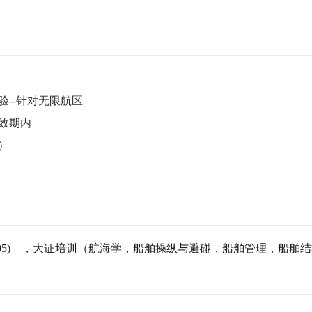
--针对无限航区

期内 

）
05)    ，大证培训（航海学，船舶操纵与避碰，船舶管理，船舶