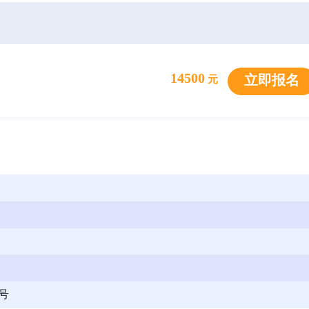
14500
立即报名
元
号