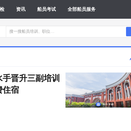
检
资讯
船员考试
全部船员服务
 水手晋升三副培训 
费住宿