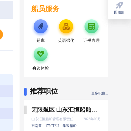
船员服务
回顶部
回顶部
题库
英语强化
证书办理
身边体检
推荐职位
更多职位...
无限航区 山东汇恒船舶管理有限责任公司 大副 8月上船
山东汇恒船舶管理有限责任公司
2026年08月
东南亚
1750TEU
集装箱船