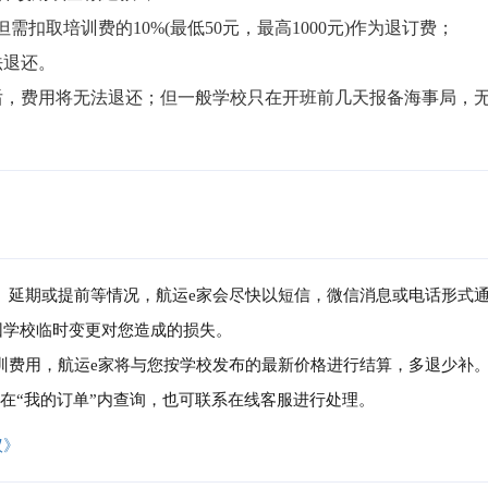
但需扣取培训费的10%(最低50元，最高1000元)作为退订费；

退还。

局后，费用将无法退还；但一般学校只在开班前几天报备海事局，
消、延期或提前等情况，航运e家会尽快以短信，微信消息或电话形式
因学校临时变更对您造成的损失。
培训费用，航运e家将与您按学校发布的最新价格进行结算，多退少补
可在“我的订单”内查询，也可联系在线客服进行处理。
议》