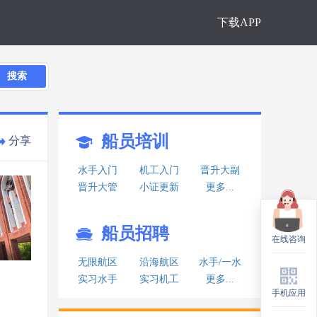
下载APP
搜索
船员培训
分享
水手入门
机工入门
晋升大副
晋升大管
小证更新
更多...
船员招聘
在线咨询
在线咨询
无限航区
沿海航区
水手/一水
实习水手
实习机工
更多...
手机应用
手机应用