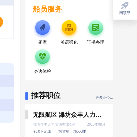
船员服务
回顶部
回顶部
题库
英语强化
证书办理
身边体检
推荐职位
更多职位...
无限航区 潍坊众丰人力资源有限公司 新证 大厨 8月上船
潍坊众丰人力资源有限公司
2026年08月
全球不定线
散货船
76000吨