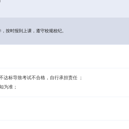
局
件，按时报到上课，遵守校规校纪。
不达标导致考试不合格，自行承担责任 ；

通知为准；