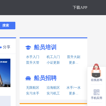
下载APP
搜索
船员培训
分享
水手入门
机工入门
晋升大副
晋升大管
小证更新
更多...
船员招聘
在线咨询
在线咨询
无限航区
沿海航区
水手/一水
实习水手
实习机工
更多...
手机应用
手机应用