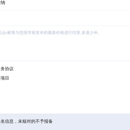
缴纳
航运e家将与您按学校发布的最新价格进行结算,多退少补。
服务协议
程项目
报名信息，未核对的不予报备