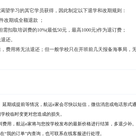
渴望学习的其它学员获得，因此制定以下退学和改期规则：

件改期或全额退款 ；

但需扣取培训费的10%(最低50元，最高1000元)作为退订费；

退还。

局后，费用将无法退还；但一般学校只在开班前几天报备海事局，
消、延期或提前等情况，航运e家会尽快以短信，微信消息或电话形式
因学校临时变更对您造成的损失。
培训费用，航运e家将与您按学校发布的最新价格进行结算，多退少补
可在“我的订单”内查询，也可联系在线客服进行处理。