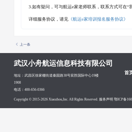
3.如有疑问，可与航运e家老师联系，联系方式可在
详细服务协议，请见
《航运e家培训报名服务协议》
上一条
武汉小舟航运信息科技有限公司
首
地址：武昌区徐家棚街道秦园路38号宸胜国际中心19楼
1908
电话：400-656-0366
Copyright © 2015-2026 Xiaozhou,Inc. All Rights Reserved. 服务声明
鄂ICP备160