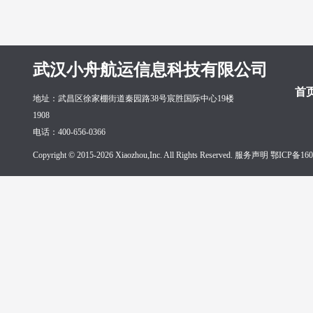
武汉小舟航运信息科技有限公司
首
地址：武昌区徐家棚街道秦园路38号宸胜国际中心19楼
1908
电话：400-656-0366
Copyright © 2015-2026 Xiaozhou,Inc. All Rights Reserved. 服务声明
鄂ICP备160