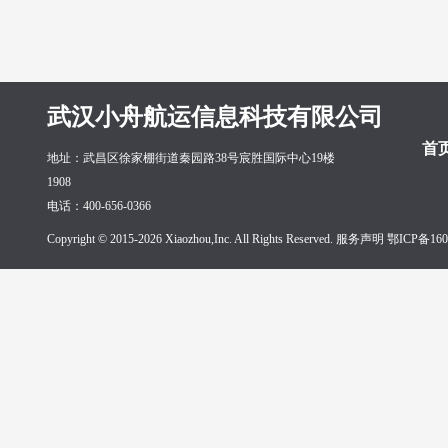
武汉小舟航运信息科技有限公司
首
地址：武昌区徐家棚街道秦园路38号宸胜国际中心19楼
1908
电话：400-656-0366
Copyright © 2015-2026 Xiaozhou,Inc. All Rights Reserved. 服务声明
鄂ICP备160