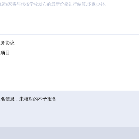
航运e家将与您按学校发布的最新价格进行结算,多退少补。
服务协议
程项目
报名信息，未核对的不予报备
局