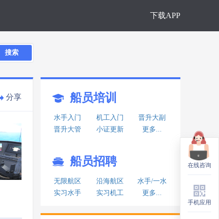
下载APP
搜索
船员培训
分享
水手入门
机工入门
晋升大副
晋升大管
小证更新
更多...
船员招聘
在线咨询
在线咨询
无限航区
沿海航区
水手/一水
实习水手
实习机工
更多...
手机应用
手机应用