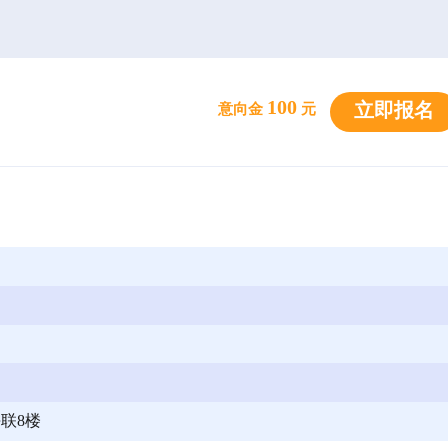
100
立即报名
意向金
元
海联8楼