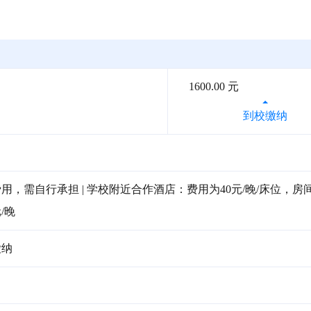
1600.00 元
到校缴纳
，需自行承担 | 学校附近合作酒店：费用为40元/晚/床位，房
/晚
缴纳