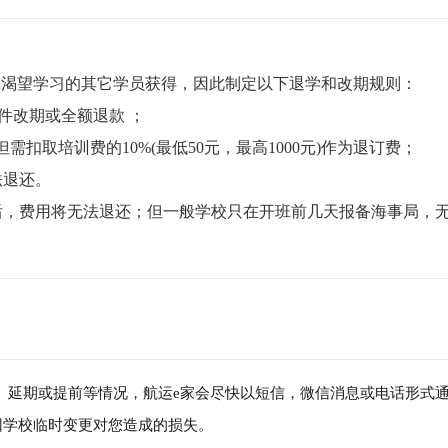
渴望学习的其它学员获得，因此制定以下退学和改期规则：

件改期或全额退款 ；

但需扣取培训费的10%(最低50元，最高1000元)作为退订费；

退还。

局后，费用将无法退还；但一般学校只在开班前几天报备海事局，
消、延期或提前等情况，航运e家会尽快以短信，微信消息或电话形式
因学校临时变更对您造成的损失。