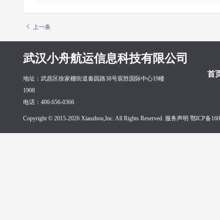
上一条
武汉小舟航运信息科技有限公司
首
地址：武昌区徐家棚街道秦园路38号宸胜国际中心19楼
1908
电话：400-656-0366
Copyright © 2015-2026 Xiaozhou,Inc. All Rights Reserved. 服务声明
鄂ICP备160