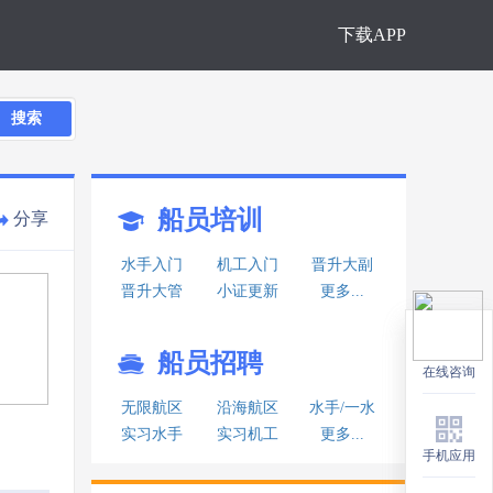
下载APP
搜索
船员培训
分享
水手入门
机工入门
晋升大副
晋升大管
小证更新
更多...
船员招聘
在线咨询
在线咨询
无限航区
沿海航区
水手/一水
实习水手
实习机工
更多...
手机应用
手机应用