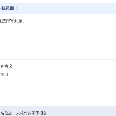
一帆风顺！
直接邮寄到家。
。
服务协议
程项目
报名信息，未核对的不予报备