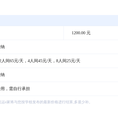
1200.00 元
缴纳
人间65元/天，4人间45元/天，8人间25元/天
缴纳
费用，需自行承担
航运e家将与您按学校发布的最新价格进行结算,多退少补。