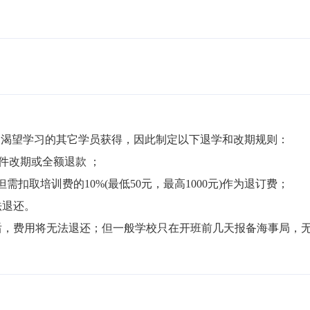
渴望学习的其它学员获得，因此制定以下退学和改期规则：

件改期或全额退款 ；

但需扣取培训费的10%(最低50元，最高1000元)作为退订费；

退还。

局后，费用将无法退还；但一般学校只在开班前几天报备海事局，