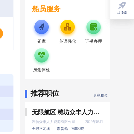
船员服务
回顶部
回顶部
题库
英语强化
证书办理
身边体检
推荐职位
更多职位...
无限航区 潍坊众丰人力资源有限公司 服务生 8月上船
潍坊众丰人力资源有限公司
2026年08月
全球不定线
散货船
76000吨