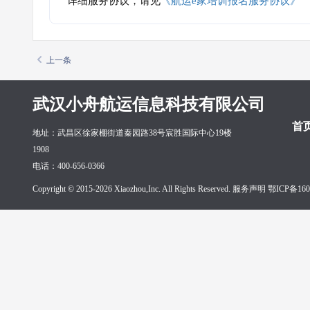
详细服务协议，请见
《航运e家培训报名服务协议》
上一条
武汉小舟航运信息科技有限公司
首
地址：武昌区徐家棚街道秦园路38号宸胜国际中心19楼
1908
电话：400-656-0366
Copyright © 2015-2026 Xiaozhou,Inc. All Rights Reserved. 服务声明
鄂ICP备160