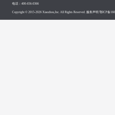
电话：400-656-0366
Copyright © 2015-2026 Xiaozhou,Inc. All Rights Reserved. 服务声明
鄂ICP备160