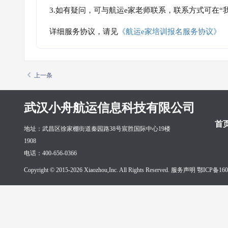
3.如有疑问，可与航运e家老师联系，联系方式可在
详细服务协议，请见
《航运e家培训报名服务协议》
上一条
武汉小舟航运信息科技有限公司
首
地址：武昌区徐家棚街道秦园路38号宸胜国际中心19楼
1908
电话：400-656-0366
Copyright © 2015-2026 Xiaozhou,Inc. All Rights Reserved. 服务声明
鄂ICP备160