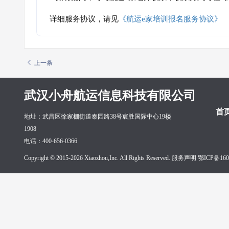
详细服务协议，请见
《航运e家培训报名服务协议》
上一条
武汉小舟航运信息科技有限公司
首
地址：武昌区徐家棚街道秦园路38号宸胜国际中心19楼
1908
电话：400-656-0366
Copyright © 2015-2026 Xiaozhou,Inc. All Rights Reserved. 服务声明
鄂ICP备160