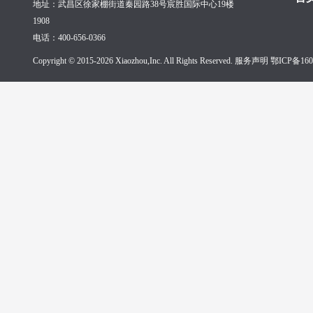
地址：武昌区徐家棚街道秦园路38号宸胜国际中心19楼
1908
电话：400-656-0366
Copyright © 2015-2026 Xiaozhou,Inc. All Rights Reserved. 服务声明
鄂ICP备160