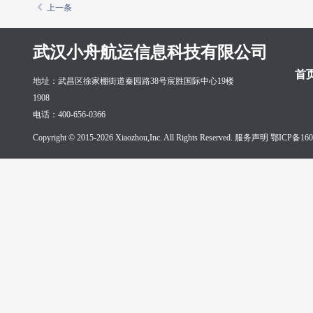
上一条
武汉小舟航运信息科技有限公司
首
地址：武昌区徐家棚街道秦园路38号宸胜国际中心19楼
1908
电话：400-656-0366
Copyright © 2015-2026 Xiaozhou,Inc. All Rights Reserved. 服务声明
鄂ICP备160