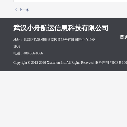
上一条
武汉小舟航运信息科技有限公司
首
地址：武昌区徐家棚街道秦园路38号宸胜国际中心19楼
1908
电话：400-656-0366
Copyright © 2015-2026 Xiaozhou,Inc. All Rights Reserved. 服务声明
鄂ICP备160