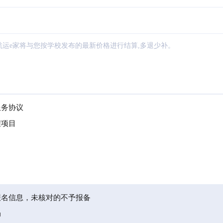
航运e家将与您按学校发布的最新价格进行结算,多退少补。
服务协议
程项目
报名信息，未核对的不予报备
局