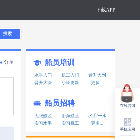
下载APP
搜索
船员培训
分享
水手入门
机工入门
晋升大副
晋升大管
小证更新
更多...
船员招聘
在线咨询
在线咨询
无限航区
沿海航区
水手/一水
实习水手
实习机工
更多...
手机应用
手机应用