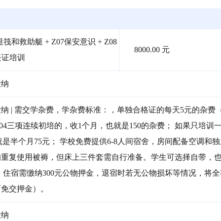
筏和救助艇 + Z07保安意识 + Z08
8000.00 元
任证培训
缴纳
纳 | 需交学杂费，学杂费标准：，单独合格证的每天5元的杂费
2.04三项连续初培的，收1个月，也就是150的杂费； 如果只培训
lc），就是半个月75元； 学校免费提供6-8人间宿舍，房间配备空调和
的重复使用被褥，但床上三件套需自行准备。学生可选择自带，
）。住宿需缴纳300元公物押金，退宿时若无公物损坏等情况，将
可免交押金）。
缴纳