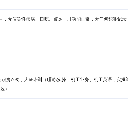
无色盲，无传染性疾病、口吃、跛足，肝功能正常，无任何犯罪记录
安职责Z08)，大证培训（理论/实操：机工业务、机工英语；实操
拆装）