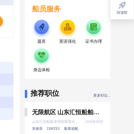
船员服务
回顶部
回顶部
题库
英语强化
证书办理
身边体检
推荐职位
更多职位...
无限航区 山东汇恒船舶管理有限责任公司 机工长 8月上船
山东汇恒船舶管理有限责任公司
2026年08月
东南亚
3300TEU
集装箱船