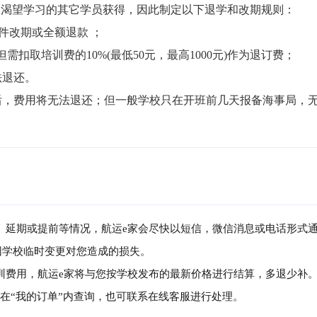
渴望学习的其它学员获得，因此制定以下退学和改期规则：

件改期或全额退款 ；

但需扣取培训费的10%(最低50元，最高1000元)作为退订费；

退还。

局后，费用将无法退还；但一般学校只在开班前几天报备海事局，
消、延期或提前等情况，航运e家会尽快以短信，微信消息或电话形式
因学校临时变更对您造成的损失。
培训费用，航运e家将与您按学校发布的最新价格进行结算，多退少补
可在“我的订单”内查询，也可联系在线客服进行处理。