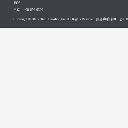
1908
电话：400-656-0366
Copyright © 2015-2026 Xiaozhou,Inc. All Rights Reserved. 服务声明
鄂ICP备160