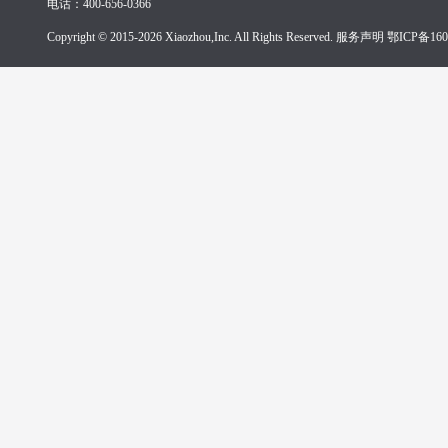
电话：400-656-0366
Copyright © 2015-2026 Xiaozhou,Inc. All Rights Reserved. 服务声明
鄂ICP备160