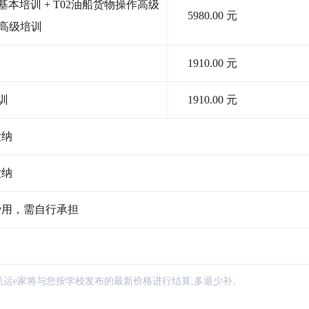
本培训 + T02油船货物操作高级
5980.00 元
作高级培训
1910.00 元
训
1910.00 元
缴纳
缴纳
费用，需自行承担
航运e家将与您按学校发布的最新价格进行结算,多退少补。