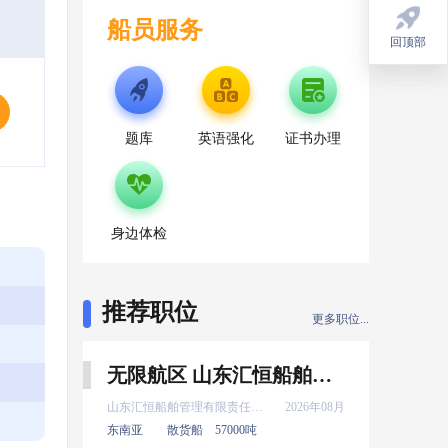
船员服务
回顶部
回顶部
题库
英语强化
证书办理
身边体检
推荐职位
更多职位...
无限航区 山东汇恒船舶管理有限责任公司 新证 三管轮 8月上船
山东汇恒船舶管理有限责任公司
2026年08月
东南亚
散货船
57000吨