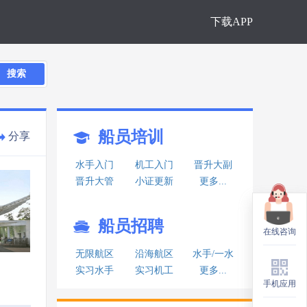
下载APP
搜索
船员培训
分享
水手入门
机工入门
晋升大副
晋升大管
小证更新
更多...
船员招聘
在线咨询
在线咨询
无限航区
沿海航区
水手/一水
实习水手
实习机工
更多...
手机应用
手机应用