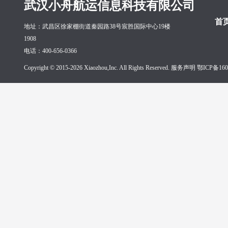
武汉小舟航运信息科技有限公司
首
地址：武昌区徐家棚街道秦园路38号宸胜国际中心19楼
1908
电话：400-656-0366
Copyright © 2015-2026 Xiaozhou,Inc. All Rights Reserved. 服务声明
鄂ICP备160